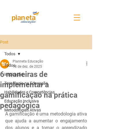
Post
Todos
Planneta Educação
Todos
18 de dez. de 2025
6 maneiras de
Inspiração
implementar a
Tecnologia na Educação
Habilidades e Competências
gamificação na prática
Educação Inclusiva
pedagógica
Metodologias Ativas
A gamificação é uma metodologia ativa 
que ajuda a aumentar o engajamento 
dos alunos e a tornar o aprendizado 