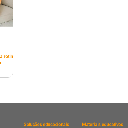
a rotina
o
s
Soluções educacionais
Materiais educativos