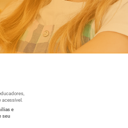
educadores,
 acessível.
lias e
e seu