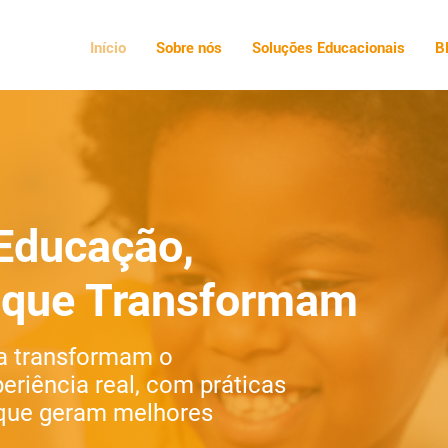
Início
Sobre nós
Soluções Educacionais
B
Educação,
s que Transformam
a transformam o
riência real, com práticas
 que geram melhores